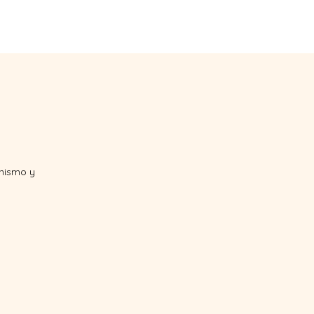
LITATOREN
KONTAKT
anismo y