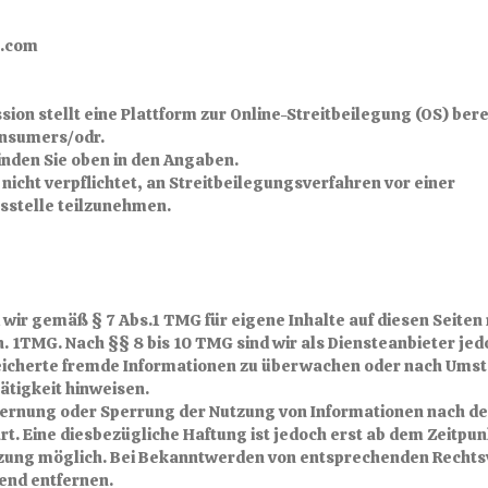
e.com
on stellt eine Plattform zur Online-Streitbeilegung (OS) bere
onsumers/odr.
inden Sie oben in den Angaben.
d nicht verpflichtet, an Streitbeilegungsverfahren vor einer
sstelle teilzunehmen.
d wir gemäß § 7 Abs.1 TMG für eigene Inhalte auf diesen Seite
 1TMG. Nach §§ 8 bis 10 TMG sind wir als Diensteanbieter jedo
eicherte fremde Informationen zu überwachen oder nach Umstä
ätigkeit hinweisen.
tfernung oder Sperrung der Nutzung von Informationen nach d
t. Eine diesbezügliche Haftung ist jedoch erst ab dem Zeitpun
zung möglich. Bei Bekanntwerden von entsprechenden Recht
end entfernen.