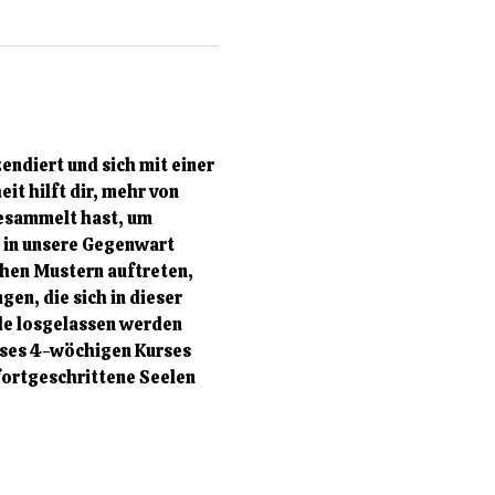
endiert und sich mit einer 
it hilft dir, mehr von 
gesammelt hast, um 
r in unsere Gegenwart 
chen Mustern auftreten, 
en, die sich in dieser 
de losgelassen werden 
eses 4-wöchigen Kurses 
fortgeschrittene Seelen 