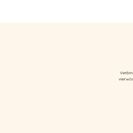
HOME
Ü
Verbin
vierwö