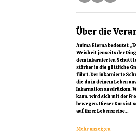
Über die Vera
Anima Eterna bedeutet „Ewi
Weisheit jenseits der Ding
dem inkarnierten Schutt l
stärker in die göttliche G
führt. Der inkarnierte Sch
die du in deinem Leben aus
Inkarnation ausdrücken. W
kann, wird sich mit der 
bewegen. Dieser Kurs ist s
auf ihrer Lebensreise…
Mehr anzeigen