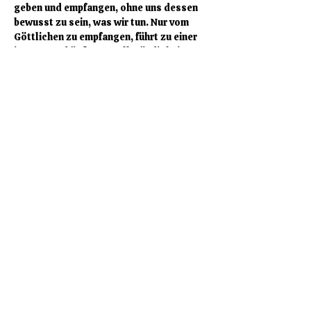
geben und empfangen, ohne uns dessen 
bewusst zu sein, was wir tun. Nur vom 
Göttlichen zu empfangen, führt zu einer 
inneren und äußeren Vollständigkeit. 
Sobald diese Ebene erreicht ist, 
erkennen wir, dass…
Mehr anzeigen
Diese Veranstaltung teilen