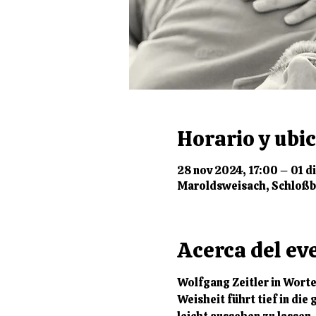
Horario y ubi
28 nov 2024, 17:00 – 01 d
Maroldsweisach, Schloßb
Acerca del ev
Wolfgang Zeitler in Worten
Weisheit führt tief in die