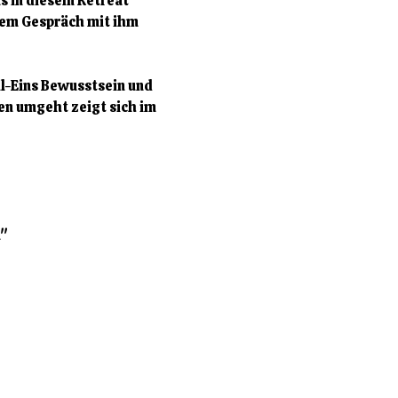
s in diesem Retreat 
nem Gespräch mit ihm 
l-Eins Bewusstsein und 
ten umgeht zeigt sich im 
n"